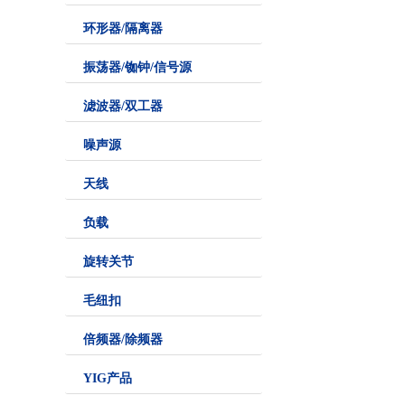
环形器/隔离器
振荡器/铷钟/信号源
滤波器/双工器
噪声源
天线
负载
旋转关节
毛纽扣
倍频器/除频器
YIG产品