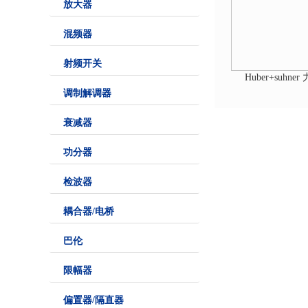
放大器
混频器
射频开关
Huber+suhne
调制解调器
衰减器
功分器
检波器
耦合器/电桥
巴伦
限幅器
偏置器/隔直器