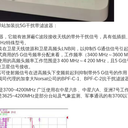
球站加装抗5G干扰带滤波器：
，它能有效屏蔽C波段接收天线的带外干扰信号，具有低插损、低
0 MHz特殊型号。
装在卫星天线馈源和卫星高频头LNB间，以抑制5 G通信信号引
商用的5 G信号频率分配来看，工作频率（3400 MHz～360
的高频头频率工作范围是3 400 MHz～4 200 MHz，且5
段卫星信号接收。
使射频信号在进高频头下变频前起到抑制带外5 G信号的作用
代理的加拿大Norsat公司的BPF-C-1、BPF-C-2抗干扰滤波
率是3700~4200MHz 广泛使用在中星六B 、中星六A、亚洲7号工
率是3625~4200MHz是部分台站及气象监测、军事通讯的有370